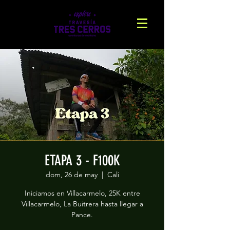
ETAPA 3 - F100K
dom, 26 de may
  |  
Cali
Iniciamos en Villacarmelo, 25K entre
Villacarmelo, La Buitrera hasta llegar a
Pance.