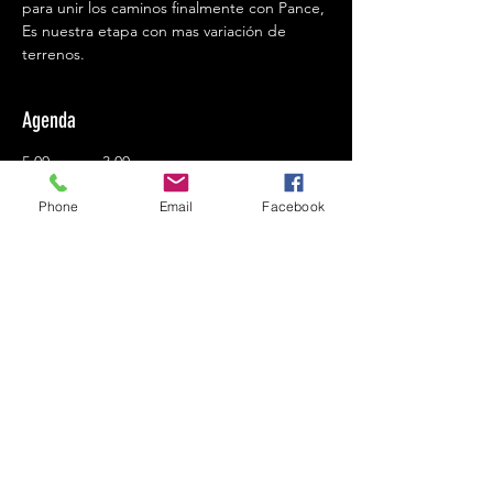
para unir los caminos finalmente con Pance, 
Es nuestra etapa con mas variación de 
terrenos. 
Agenda
5:00 a. m. - 3:00 p. m.
10 horas
Phone
Email
Facebook
Etapa 3
Villacarmelo
Ver todos
Compartir este evento