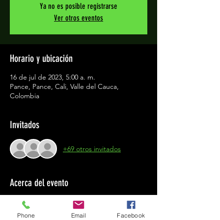
Ya no es posible registrarse
Ver otros eventos
Horario y ubicación
16 de jul de 2023, 5:00 a. m.
Pance, Pance, Cali, Valle del Cauca,
Colombia
Invitados
+69 otros invitados
Acerca del evento
La ultima etapa para completar el viaje de 
100 km desde el km 18 por los caminos de 
Phone
Email
Facebook